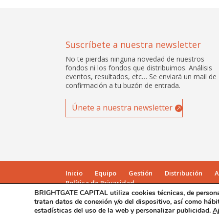
Suscríbete a nuestra newsletter
No te pierdas ninguna novedad de nuestros
fondos ni los fondos que distribuimos. Análisis
eventos, resultados, etc… Se enviará un mail de
confirmación a tu buzón de entrada.
Únete a nuestra newsletter
Inicio
Equipo
Gestión
Distribución
A
Política de Privacidad
BRIGHTGATE CAPITAL utiliza cookies técnicas, de personaliz
tratan datos de conexión y/o del dispositivo, así como hábi
BrightGate Capital SGIIC © Copyright 2018 | Diseñada 
estadísticas del uso de la web y personalizar publicidad.
A