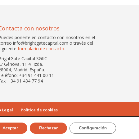
Contacta con nosotros
Puedes ponerte en contacto con nosotros en el
correo info@brightgatecapital.com o través del
siguiente
formulario de contacto
.
BrightGate Capital SGIIC
C/ Génova, 11 4º Izda.
28004, Madrid. España.
Teléfono: +34 91 441 00 11
Fax: +34 91 434 77 94
o Legal
Política de cookies
Aceptar
Rechazar
Configuración