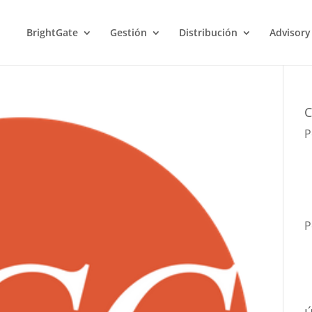
BrightGate
Gestión
Distribución
Advisory
C
P
P