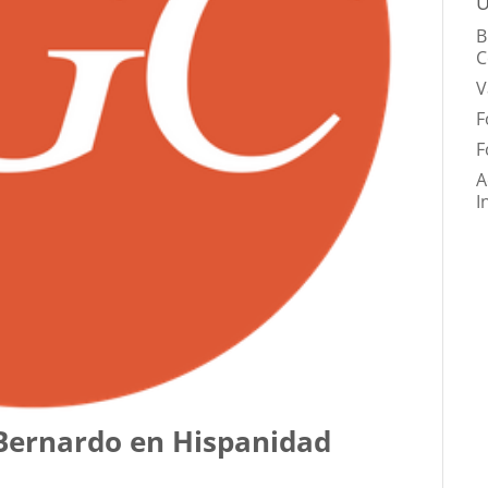
Ú
B
C
V
F
F
A
I
-Bernardo en Hispanidad