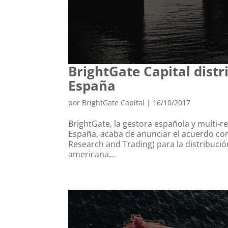
BrightGate Capital distr
España
por
BrightGate Capital
|
16/10/2017
BrightGate, la gestora española y multi-r
España, acaba de anunciar el acuerdo con
Research and Trading) para la distribuci
americana...