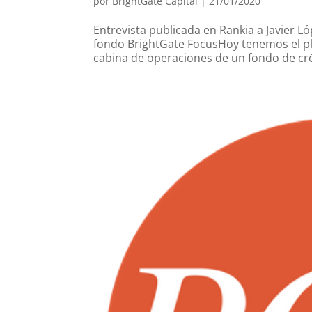
por
BrightGate Capital
|
21/01/2020
Entrevista publicada en Rankia a Javier L
fondo BrightGate FocusHoy tenemos el pl
cabina de operaciones de un fondo de crédi