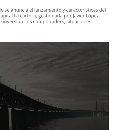
 se anuncia el lanzamiento y características del
pital La cartera, gestionada por Javier López
e inversión: los compounders, situaciones...