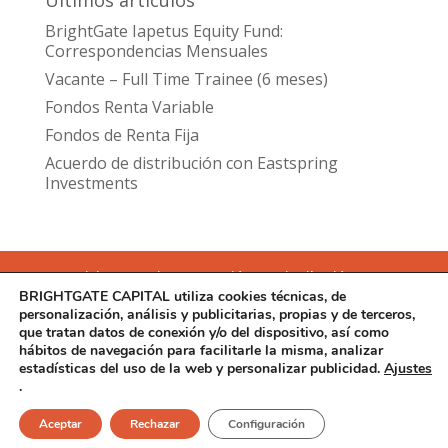
Últimos artículos
BrightGate Iapetus Equity Fund:
Correspondencias Mensuales
Vacante – Full Time Trainee (6 meses)
Fondos Renta Variable
Fondos de Renta Fija
Acuerdo de distribución con Eastspring
Investments
Inicio
Equipo
Gestión
Distribución
BRIGHTGATE CAPITAL utiliza cookies técnicas, de
Asesoramiento
personalización, análisis y publicitarias, propias y de terceros,
Atención al inversor y Documentación Legal
que tratan datos de conexión y/o del dispositivo, así como
Aviso Legal
Política de cookies
hábitos de navegación para facilitarle la misma, analizar
Política de Privacidad
estadísticas del uso de la web y personalizar publicidad.
Ajustes
.
BrightGate Capital SGIIC © Copyright 2018 | Diseñada por
Aceptar
Rechazar
Configuración
iDen Global