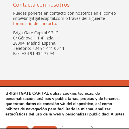
Contacta con nosotros
Puedes ponerte en contacto con nosotros en el correo
info@brightgatecapital.com o través del siguiente
formulario de contacto
.
BrightGate Capital SGIIC
C/ Génova, 11 4º Izda.
28004, Madrid. España.
Teléfono: +34 91 441 00 11
Fax: +34 91 434 77 94
Inicio
Equipo
Gestión
Distribución
BRIGHTGATE CAPITAL utiliza cookies técnicas, de
Asesoramiento
personalización, análisis y publicitarias, propias y de terceros,
Atención al inversor y Documentación Legal
que tratan datos de conexión y/o del dispositivo, así como
Aviso Legal
Política de cookies
hábitos de navegación para facilitarle la misma, analizar
Política de Privacidad
estadísticas del uso de la web y personalizar publicidad.
Ajustes
.
BrightGate Capital SGIIC © Copyright 2018 | Diseñada por