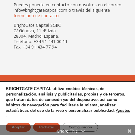
Puedes ponerte en contacto con nosotros en el correo
info@brightgatecapital.com o través del siguiente
formulario de contacto
.
BrightGate Capital SGIIC
C/ Génova, 11 4º Izda.
28004, Madrid. España.
Teléfono: +34 91 441 00 11
Fax: +34 91 434 77 94
Inicio
Equipo
Gestión
Distribución
BRIGHTGATE CAPITAL utiliza cookies técnicas, de
Asesoramiento
personalización, análisis y publicitarias, propias y de terceros,
Atención al inversor y Documentación Legal
que tratan datos de conexión y/o del dispositivo, así como
Aviso Legal
Política de cookies
hábitos de navegación para facilitarle la misma, analizar
Política de Privacidad
estadísticas del uso de la web y personalizar publicidad.
Ajustes
.
BrightGate Capital SGIIC © Copyright 2018 | Diseñada por
Aceptar
Rechazar
Configuración
iDen Global
Share This